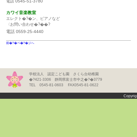
0545-51-3780
電話
カワイ音楽教室
エレクト�?�ン、ピアノなど
〈お問い合わせ�?��?
電話 0559-25-4440
前�?�ペ�?�ジへ
学校法人 認定こども園 さくら台幼稚園
�?421-3306 静岡県富士市中之�?�3779
TEL 0545-81-0603 FAX0545-81-0622
Copyrig