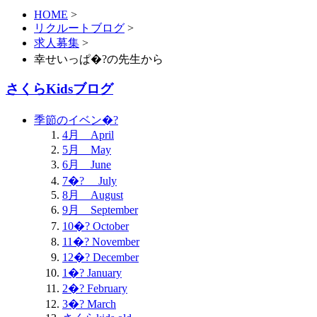
HOME
>
リクルートブログ
>
求人募集
>
幸せいっぱ�?の先生から
さくらKidsブログ
季節のイベン�?
4月 April
5月 May
6月 June
7�? July
8月 August
9月 September
10�? October
11�? November
12�? December
1�? January
2�? February
3�? March