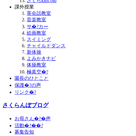
さくらkids old
課外授業
英会話教室
音楽教室
サ�?カー
絵画教室
スイミング
チャイルドダンス
新体操
よみかきナビ
体操教室
極真空�?
園長のひとこと
保護�?の声
リンク�?
さくらんぼブログ
お母さん�?�声
活動�?��?
募集告知