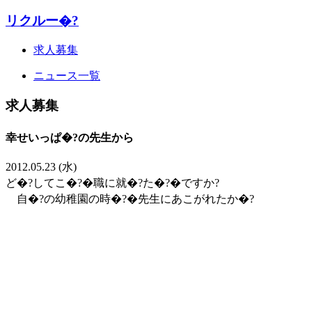
リクルー�?
求人募集
ニュース一覧
求人募集
幸せいっぱ�?の先生から
2012.05.23 (水)
ど�?してこ�?�職に就�?た�?�ですか?
自�?の幼稚園の時�?�先生にあこがれたか�?