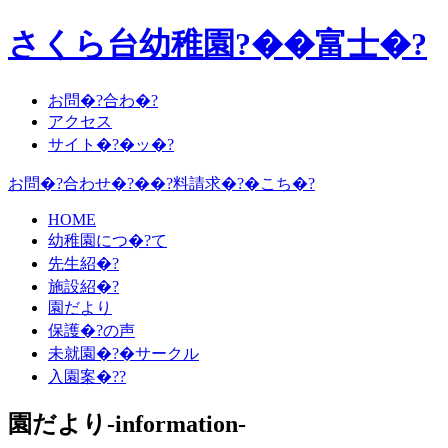
さくら台幼稚園?��富士�?
お問�?合わ�?
アクセス
サイト�?�ッ�?
お問�?合わせ�?��?料請求�?�こち�?
HOME
幼稚園につ�?て
先生紹�?
施設紹�?
園だより
保護�?の声
未就園�?�サークル
入園案�??
園だより-information-