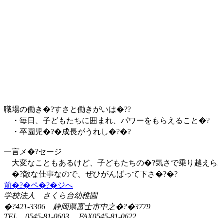
職場の働き�?すさと働きがいは�??
・毎日、子どもたちに囲まれ、パワーをもらえること�?
・卒園児�?�成長がうれし�?�?
一言メ�?セージ
大変なこともあるけど、子どもたちの�?気さで乗り越えら
�?敵な仕事なので、ぜひがんばって下さ�?�?
前�?�ペ�?�ジへ
学校法人 さくら台幼稚園
�?421-3306 静岡県富士市中之�?�3779
TEL 0545-81-0603 FAX0545-81-0622