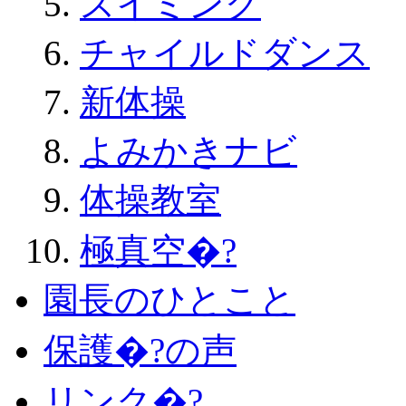
スイミング
チャイルドダンス
新体操
よみかきナビ
体操教室
極真空�?
園長のひとこと
保護�?の声
リンク�?