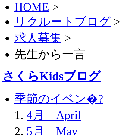
HOME
>
リクルートブログ
>
求人募集
>
先生から一言
さくらKidsブログ
季節のイベン�?
4月 April
5月 May