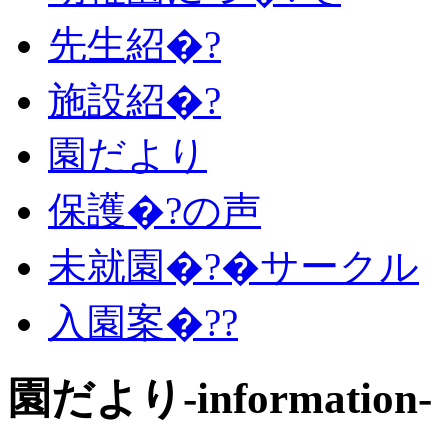
先生紹�?
施設紹�?
園だより
保護�?の声
未就園�?�サークル
入園案�??
園だより-information-