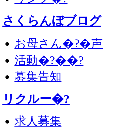
さくらんぼブログ
お母さん�?�声
活動�?��?
募集告知
リクルー�?
求人募集