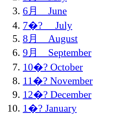
6月 June
7�? July
8月 August
9月 September
10�? October
11�? November
12�? December
1�? January