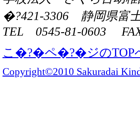
�?421-3306 静岡県富
TEL 0545-81-0603 FAX
こ�?�ペ�?�ジのTOP
Copyright©2010 Sakuradai Kinder