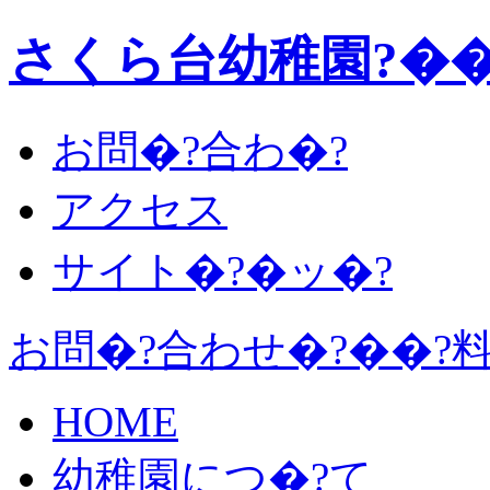
さくら台幼稚園?��
お問�?合わ�?
アクセス
サイト�?�ッ�?
お問�?合わせ�?��?
HOME
幼稚園につ�?て