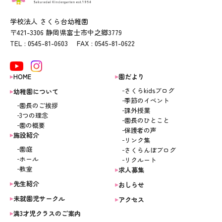
学校法人 さくら台幼稚園
〒421-3306 静岡県富士市中之郷3779
TEL : 0545-81-0603 FAX : 0545-81-0622
HOME
園だより
さくらkidsブログ
幼稚園について
季節のイベント
園長のご挨拶
課外授業
3つの理念
園長のひとこと
園の概要
保護者の声
施設紹介
リンク集
園庭
さくらんぼブログ
ホール
リクルート
教室
求人募集
先生紹介
おしらせ
未就園児サークル
アクセス
満3才児クラスのご案内