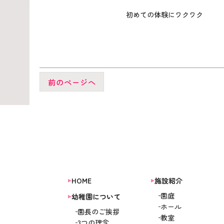
初めての体験にワクワク
前のページへ
HOME
施設紹介
園庭
幼稚園について
ホール
園長のご挨拶
教室
3つの理念