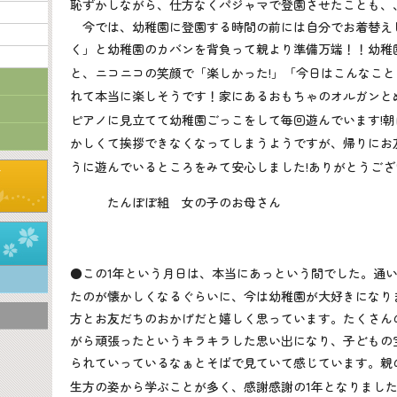
恥ずかしながら、仕方なくパジャマで登園させたことも、
今では、幼稚園に登園する時間の前には自分でお着替え
く」と幼稚園のカバンを背負って親より準備万端！！幼稚
と、ニコニコの笑顔で「楽しかった
!
」「今日はこんなこと
れて本当に楽しそうです！家にあるおもちゃのオルガンと
ピアノに見立てて幼稚園ごっこをして毎回遊んでいます
!
朝
かしくて挨拶できなくなってしまうようですが、帰りにお
うに遊んでいるところをみて安心しました
!
ありがとうござ
たんぽぽ組 女の子のお母さん
●この
1
年という月日は、本当にあっという間でした。通
たのが懐かしくなるぐらいに、今は幼稚園が大好きになり
方とお友だちのおかげだと嬉しく思っています。たくさん
がら頑張ったというキラキラした思い出になり、子どもの
られていっているなぁとそばで見ていて感じています。親
生方の姿から学ぶことが多く、感謝感謝の
1
年となりまし