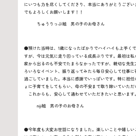
にいつも力を尽くしてくださり、本当にありがとうござい
でもよろしくお願いします！！
ちゅうりっぷ組 男の子のお母さん
●預けた当時は、
1
歳になったばかりでハイハイも上手く
すが、今は元気に走り回っている成長ぶりです。最初は私
家から出るのも不安でたまらなかったですが、親切な先生
ろいろなイベント、振り返ってみたら毎日安心して仕事に
過ごしていました。本当に感謝でいっぱいです。特に担任
ょに子育てをしてもらい、母の不安まで取り除いていただ
これからも、安心して通わせていただきたいと思います
niji組 男の子のお母さん
●今年度も大変お世話になりました。楽しいことや嬉しい