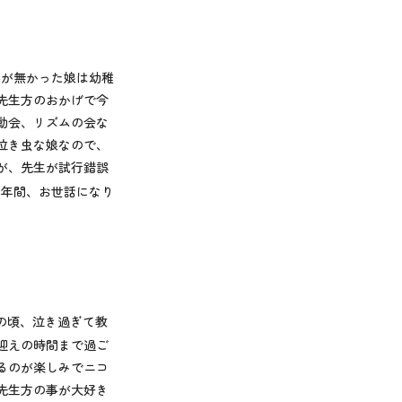
事が無かった娘は幼稚
先生方のおかげで今
動会、リズムの会な
泣き虫な娘なので、
が、先生が試行錯誤
1
年間、お世話になり
の頃、泣き過ぎて教
迎えの時間まで過ご
るのが楽しみでニコ
先生方の事が大好き