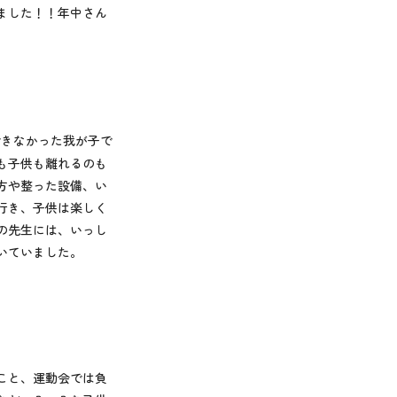
ました！！年中さん
できなかった我が子で
も子供も離れるのも
方や整った設備、い
行き、子供は楽しく
の先生には、いっし
いていました。
。
こと、運動会では負