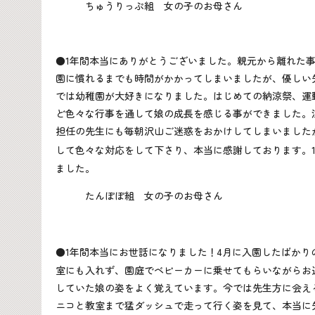
ちゅうりっぷ組 女の子のお母さん
●1年間本当にありがとうございました。親元から離れた
園に慣れるまでも時間がかかってしまいましたが、優しい
では幼稚園が大好きになりました。はじめての納涼祭、運
ど色々な行事を通して娘の成長を感じる事ができました。
担任の先生にも毎朝沢山ご迷惑をおかけしてしまいました
して色々な対応をして下さり、本当に感謝しております。
ました。
たんぽぽ組 女の子のお母さん
●1年間本当にお世話になりました！
4
月に入園したばかり
室にも入れず、園庭でベビーカーに乗せてもらいながらお
していた娘の姿をよく覚えています。今では先生方に会え
ニコと教室まで猛ダッシュで走って行く姿を見て、本当に