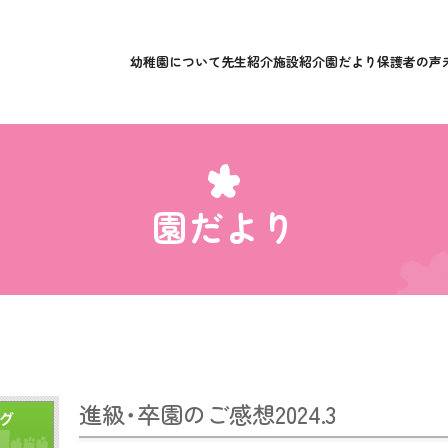
幼稚園について
先生紹介
施設紹介
園だより
保護者の声
園だより
進級･卒園のご感想2024.3