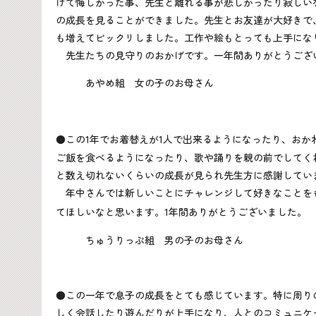
けて悔しかった事、先生と離れる事が悲しかったり寂しい
の成長を見ることができました。先生とお友達が大好きで
も増えてビックリしました。工作や絵もとっても上手にな
先生たちの見守りのおかげです。一年間ありがとうござ
あやめ組 女の子のお母さん
●この
1
年でお着替えが
1
人で出来るようになったり、おか
ご飯を食べるようになったり、歌や踊りを親の前でしてく
と数え切れないくらいの成長が見られ先生方に感謝してい
年中さんでは新しいことにチャレンジして好きなことを
てほしいなと思います。
1
年間ありがとうございました。
ちゅうりっぷ組 男の子のお母さん
●この一年で息子の成長をとても感じています。特に周り
しく会話したり遊んだりが上手になり、人とのコミュニケ