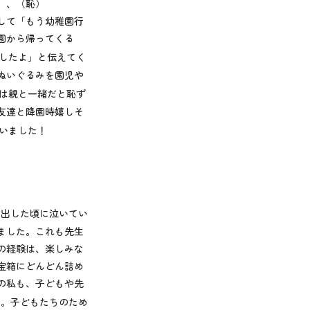
、、（恥）
して「もう幼稚園行
園から帰ってくる
したよ」と伝えてく
ぬいぐるみを園児や
は親と一緒だと恥ず
友達と降園時嬉しそ
いました！
い出した頃に泣いてい
ました。これも先生
の経験は、楽しみな
宝箱にどんどん詰め
の私も、子どもや先
た。子どもたちのため