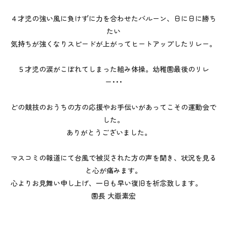
４才児の強い風に負けずに力を合わせたバルーン、日に日に勝ち
たい
気持ちが強くなりスピードが上がってヒートアップしたリレー。
５才児の涙がこぼれてしまった組み体操。幼稚園最後のリレ
ー･･･
どの競技のおうちの方の応援やお手伝いがあってこその運動会で
した。
ありがとうございました。
マスコミの報道にて台風で被災された方の声を聞き、状況を見る
と心が痛みます。
心よりお見舞い申し上げ、一日も早い復旧を祈念致します。
園長 大嶽素宏