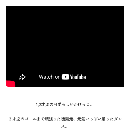
1,2才児の可愛らしいかけっこ。
３才児のゴールまで頑張った徒競走、元気いっぱい踊ったダン
ス。