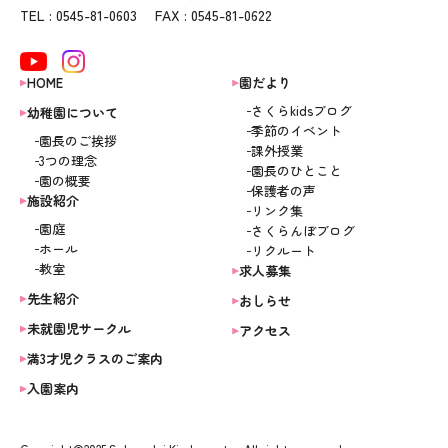
TEL : 0545-81-0603 FAX : 0545-81-0622
HOME
園だより
さくらkidsブログ
幼稚園について
季節のイベント
園長のご挨拶
課外授業
3つの理念
園長のひとこと
園の概要
保護者の声
施設紹介
リンク集
園庭
さくらんぼブログ
ホール
リクルート
教室
求人募集
先生紹介
おしらせ
未就園児サークル
アクセス
満3才児クラスのご案内
入園案内