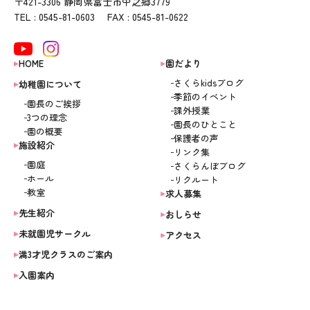
〒421-3306 静岡県富士市中之郷3779
TEL : 0545-81-0603 FAX : 0545-81-0622
HOME
園だより
さくらkidsブログ
幼稚園について
季節のイベント
園長のご挨拶
課外授業
3つの理念
園長のひとこと
園の概要
保護者の声
施設紹介
リンク集
園庭
さくらんぼブログ
ホール
リクルート
教室
求人募集
先生紹介
おしらせ
未就園児サークル
アクセス
満3才児クラスのご案内
入園案内