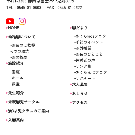
〒421-3306 静岡県富士市中之郷3779
TEL : 0545-81-0603 FAX : 0545-81-0622
HOME
園だより
さくらkidsブログ
幼稚園について
季節のイベント
園長のご挨拶
課外授業
3つの理念
園長のひとこと
園の概要
保護者の声
施設紹介
リンク集
園庭
さくらんぼブログ
ホール
リクルート
教室
求人募集
先生紹介
おしらせ
未就園児サークル
アクセス
満3才児クラスのご案内
入園案内