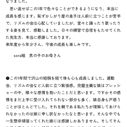
なりました。
思い返せばこの
1
年で色々なことができるようになり、本当に
成長を感じます。恥ずかしがり屋の息子は人前に立つことが苦手
で、リズムの会は心配していましたが、堂々と踊ったり歌ったり
する姿を見て、感動しました。日々の練習で自信をもたせてくれ
た先生方、本当に感謝しております。
来年度から年少さん、今後の成長も楽しみです。
sora組 男の子のお母さん
●この
1
年間で沢山の経験を経て体も心も成長しました。運動
会、リズムの会など人前に立つ緊張感。完璧主義な娘はプレッシ
ャーの中、様々な感情を抱いたことだと思います。ですかその感
情をまだ上手に受け入れてられない部分も多く、娘自身も戸惑う
ことがほとんどでした。それを親である私たちが理解してあげら
れなかったのは娘に申し訳なかったなと思います。そんな中でも
一生懸命頑張ってくれた娘には感謝しかありません。そしてそん