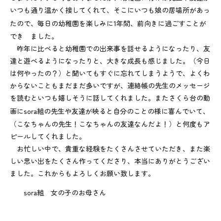
いつも通り温かく接してくれて、そこにいつも娘の居場所があっ
たので、毎日の幼稚園を楽しみに
1
年間、前向きに過ごすことが
でき ました。
昨年に比べると幼稚園での出来事を話せるようになったり、友
達と遊べるようになったりと、大きな成長も感じました。（今日
は何やったの？）と聞いてもすぐに忘れてしまうようで、よくわ
からないこともまだまだ多いですが、連絡帳の先生のメッセージ
を読むといつも嬉しそうに話してくれました。またさくら台の動
画に
sora
組の先生や友達が映ると自分のことの様に喜んでいて、
（こなちゃんの先生！こなちゃんの友達なんだよ！）と何度もア
ピールしてくれました。
お忙しい中で、貴重な経験をたくさんさせていただき、また楽
しい思い出をたくさん作ってくださり、本当にありがとうござい
ました。これからもよろしくお願い致します。
sora組 女の子のお母さん