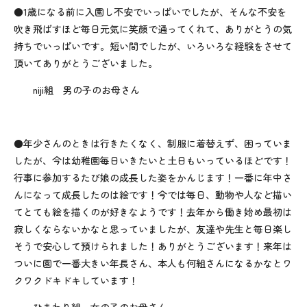
●1歳になる前に入園し不安でいっぱいでしたが、そんな不安を
吹き飛ばすほど毎日元気に笑顔で通ってくれて、ありがとうの気
持ちでいっぱいです。短い間でしたが、いろいろな経験をさせて
頂いてありがとうございました。
niji組 男の子のお母さん
●年少さんのときは行きたくなく、制服に着替えず、困っていま
したが、今は幼稚園毎日いきたいと土日もいっているほどです！
行事に参加するたび娘の成長した姿をかんじます！一番に年中さ
んになって成長したのは絵です！今では毎日、動物や人など描い
てとても絵を描くのが好きなようです！去年から働き始め最初は
寂しくならないかなと思っていましたが、友達や先生と毎日楽し
そうで安心して預けられました！ありがとうございます！来年は
ついに園で一番大きい年長さん、本人も何組さんになるかなとワ
クワクドキドキしています！