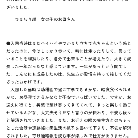
ざいました。
ひまわり組 女の子のお母さん
●入園当時はまだハイハイやつかまり立ちで赤ちゃんという感じ
だったのに、今はしっかり歩いて、時には走ったりして、言って
いることを理解したり、自分で出来ることが増えたり、大きく成
長した一年だったなと感じています。一年があっという間でし
た。こんなにも成長したのは、先生方が愛情を持って接してくだ
さったおかげです。
入園した当時は幼稚園で過ごす事できるかな、給食食べられる
かな、お昼寝できるかななど不安でいっぱいでした。ですが、お
迎えに行くと、笑顔で駆け寄ってきてくれて、きっと楽しく過ご
せているんだな、大丈夫そうだなと言うのが伝わり、不安も段々
と解消されていきました。また、お迎えの際の先生方とのちょっ
とした会話や連絡帳に園生活の様子を書いて下さり、不安が解消
されました。毎日連絡帳を読む事が楽しみで仕方がありません。