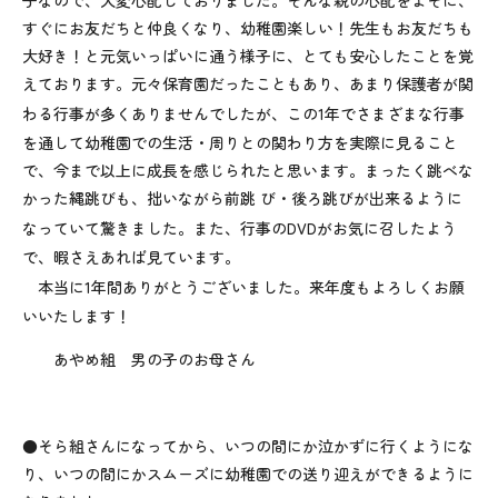
子なので、大変心配しておりました。そんな親の心配をよそに、
すぐにお友だちと仲良くなり、幼稚園楽しい！先生もお友だちも
大好き！と元気いっぱいに通う様子に、とても安心したことを覚
えております。元々保育園だったこともあり、あまり保護者が関
わる行事が多くありませんでしたが、この
1
年でさまざまな行事
を通して幼稚園での生活・周りとの関わり方を実際に見ること
で、今まで以上に成長を感じられたと思います。まったく跳べな
かった縄跳びも、拙いながら前跳 び・後ろ跳びが出来るように
なっていて驚きました。また、行事の
DVD
がお気に召したよう
で、暇さえあれば見ています。
本当に
1
年間ありがとうございました。来年度もよろしくお願
いいたします！
あやめ組 男の子のお母さん
●そら組さんになってから、いつの間にか泣かずに行くようにな
り、いつの間にかスムーズに幼稚園での送り迎えができるように