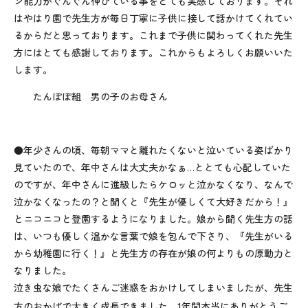
ン能力がぐんぐん伸びている事をとても実感しております。それ
はやはり園で先生方が毎日丁寧に子供に接して話かけてくれてい
るからだと思っております。これまで子供に関わってくれた先生
方にはとても感謝しております。これからもよろしくお願いいた
します。
たんぽぽ組 男の子のお母さん
●年少さんの頃、毎朝ママと離れたくないと泣いている姿ばかり
見ていたので、年中さんは大丈夫かなぁ…ととても心配していた
のですが、年中さんに進級したらケロッと泣かなくなり、なんで
泣かなくなったの？と聞くと『先生が優しくて大好きだから！』
とニコニコと登園するようになりました。娘から聞く先生方の話
は、いつも優しく温かな言葉で娘を包んで下さり、『先生がいる
から幼稚園に行く！』と先生方の存在が娘の何よりもの原動力と
なりました。
泣き虫な娘でたくさんご迷惑をおかけしてしまいましたが、先生
方のおかげで大きく成長できました。
1
年間本当にありがとうご