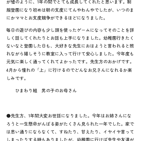
が嘘のように、
1
年の間でとても成長してくれたと思います。制
服登園になり初めは朝の支度にてんやわんやでしたが、いつのま
にかママとお支度競争ができるほどになりました。
毎日の遊びの内容も少し頭を使ったゲームになってそのことを詳
しく話してくれたりとお話も上手になりました。幼稚園行きたく
ないなと登園した日も、大好きな先生におはようと言われると照
れながら嬉しそうに教室に入って行けて安心しました。今年度も
元気に楽しく通ってくれてよかったです。先生方のおかげです。
4
月から憧れの「上」に行けるのでどんなお兄さんになれるか楽
しみです。
ひまわり組 男の子のお母さん
●先生方、
1
年間大変お世話になりました。今年はお姉さんにな
ろうと一生懸命がんばる姿がたくさん見られた一年でした。家で
は思い通りにならなくて、すねたり、甘えたり、イヤイヤ言って
しまったりする時もありましたが、幼稚園に行けば先生や友達が