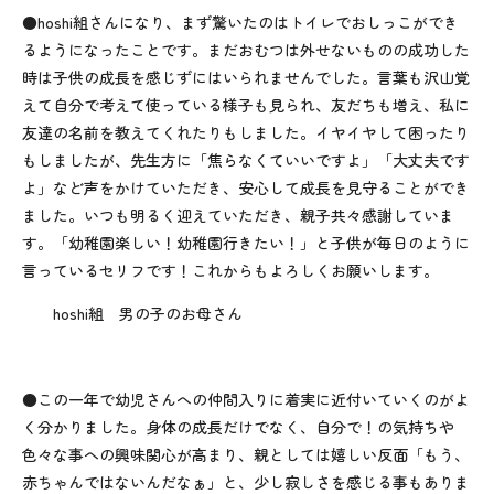
●hoshi組さんになり、まず驚いたのはトイレでおしっこができ
るようになったことです。まだおむつは外せないものの成功した
時は子供の成長を感じずにはいられませんでした。言葉も沢山覚
えて自分で考えて使っている様子も見られ、友だちも増え、私に
友達の名前を教えてくれたりもしました。イヤイヤして困ったり
もしましたが、先生方に「焦らなくていいですよ」「大丈夫です
よ」など声をかけていただき、安心して成長を見守ることができ
ました。いつも明るく迎えていただき、親子共々感謝していま
す。「幼稚園楽しい！幼稚園行きたい！」と子供が毎日のように
言っているセリフです！これからもよろしくお願いします。
hoshi組 男の子のお母さん
●この一年で幼児さんへの仲間入りに着実に近付いていくのがよ
く分かりました。身体の成長だけでなく、自分で！の気持ちや
色々な事への興味関心が高まり、親としては嬉しい反面「もう、
赤ちゃんではないんだなぁ」と、少し寂しさを感じる事もありま