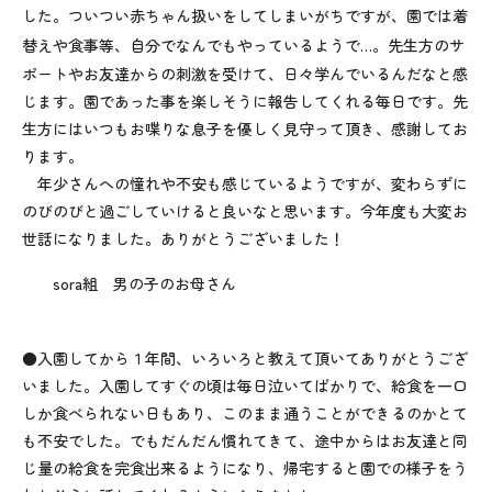
した。ついつい赤ちゃん扱いをしてしまいがちですが、園では着
替えや食事等、自分でなんでもやっているようで
…
。先生方のサ
ポートやお友達からの刺激を受けて、日々学んでいるんだなと感
じます。園であった事を楽しそうに報告してくれる毎日です。先
生方にはいつもお喋りな息子を優しく見守って頂き、感謝してお
ります。
年少さんへの憧れや不安も感じているようですが、変わらずに
のびのびと過ごしていけると良いなと思います。今年度も大変お
世話になりました。ありがとうございました！
sora組 男の子のお母さん
●入園してから１年間、いろいろと教えて頂いてありがとうござ
いました。入園してすぐの頃は毎日泣いてばかりで、給食を一口
しか食べられない日もあり、このまま通うことができるのかとて
も不安でした。でもだんだん慣れてきて、途中からはお友達と同
じ量の給食を完食出来るようになり、帰宅すると園での様子をう