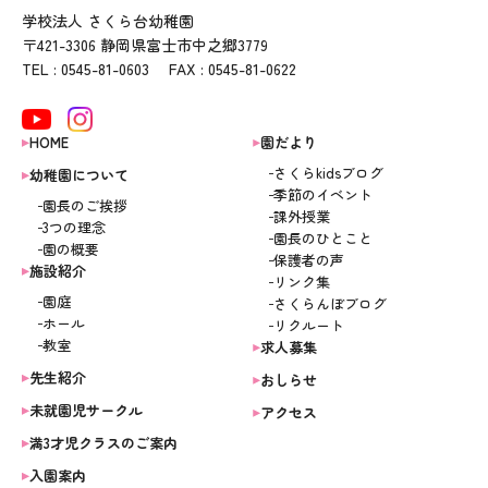
学校法人 さくら台幼稚園
〒421-3306 静岡県富士市中之郷3779
TEL : 0545-81-0603 FAX : 0545-81-0622
HOME
園だより
さくらkidsブログ
幼稚園について
季節のイベント
園長のご挨拶
課外授業
3つの理念
園長のひとこと
園の概要
保護者の声
施設紹介
リンク集
園庭
さくらんぼブログ
ホール
リクルート
教室
求人募集
先生紹介
おしらせ
未就園児サークル
アクセス
満3才児クラスのご案内
入園案内