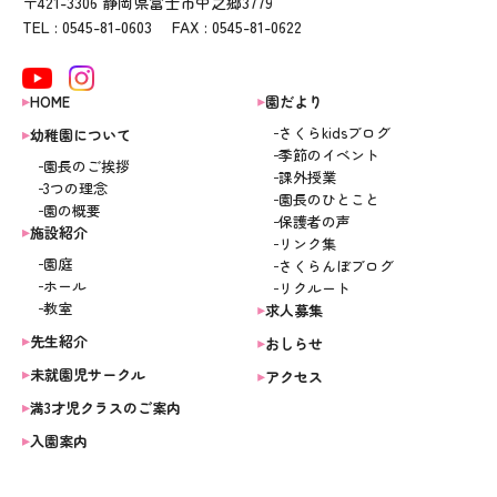
〒421-3306 静岡県富士市中之郷3779
TEL : 0545-81-0603 FAX : 0545-81-0622
HOME
園だより
さくらkidsブログ
幼稚園について
季節のイベント
園長のご挨拶
課外授業
3つの理念
園長のひとこと
園の概要
保護者の声
施設紹介
リンク集
園庭
さくらんぼブログ
ホール
リクルート
教室
求人募集
先生紹介
おしらせ
未就園児サークル
アクセス
満3才児クラスのご案内
入園案内