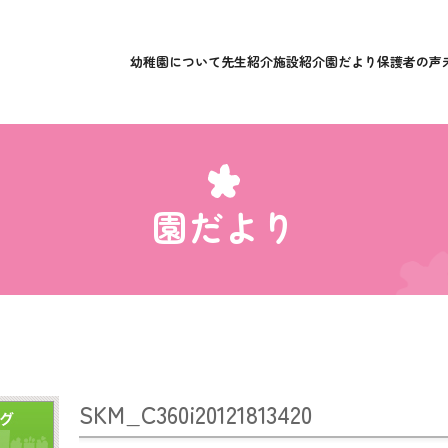
幼稚園について
先生紹介
施設紹介
園だより
保護者の声
園だより
SKM_C360i20121813420