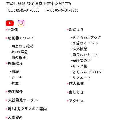
〒421-3306 静岡県富士市中之郷3779
TEL : 0545-81-0603 FAX : 0545-81-0622
HOME
園だより
さくらkidsブログ
幼稚園について
季節のイベント
園長のご挨拶
課外授業
3つの理念
園長のひとこと
園の概要
保護者の声
施設紹介
リンク集
園庭
さくらんぼブログ
ホール
リクルート
教室
求人募集
先生紹介
おしらせ
未就園児サークル
アクセス
満3才児クラスのご案内
入園案内