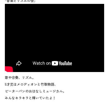
｢音楽とリズムの会｣
歌や合奏、リズム。
5才児はメロディオンと竹取物語、
ピーターパンのおはなしミュージカル。
みんなキラキラと輝いていたよ！