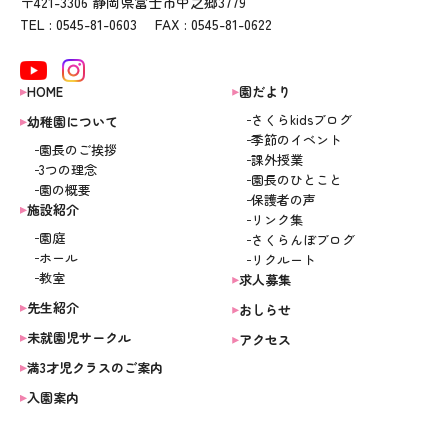
〒421-3306 静岡県富士市中之郷3779
TEL : 0545-81-0603 FAX : 0545-81-0622
HOME
園だより
さくらkidsブログ
幼稚園について
季節のイベント
園長のご挨拶
課外授業
3つの理念
園長のひとこと
園の概要
保護者の声
施設紹介
リンク集
園庭
さくらんぼブログ
ホール
リクルート
教室
求人募集
先生紹介
おしらせ
未就園児サークル
アクセス
満3才児クラスのご案内
入園案内