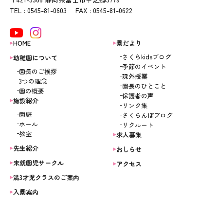
TEL : 0545-81-0603 FAX : 0545-81-0622
HOME
園だより
さくらkidsブログ
幼稚園について
季節のイベント
園長のご挨拶
課外授業
3つの理念
園長のひとこと
園の概要
保護者の声
施設紹介
リンク集
園庭
さくらんぼブログ
ホール
リクルート
教室
求人募集
先生紹介
おしらせ
未就園児サークル
アクセス
満3才児クラスのご案内
入園案内