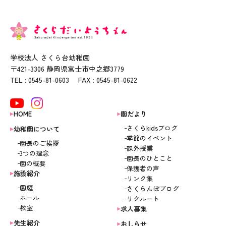
学校法人 さくら台幼稚園
〒421-3306 静岡県富士市中之郷3779
TEL : 0545-81-0603 FAX : 0545-81-0622
HOME
園だより
さくらkidsブログ
幼稚園について
季節のイベント
園長のご挨拶
課外授業
3つの理念
園長のひとこと
園の概要
保護者の声
施設紹介
リンク集
園庭
さくらんぼブログ
ホール
リクルート
教室
求人募集
先生紹介
おしらせ