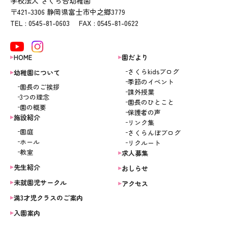
学校法人 さくら台幼稚園
〒421-3306 静岡県富士市中之郷3779
TEL : 0545-81-0603 FAX : 0545-81-0622
HOME
園だより
さくらkidsブログ
幼稚園について
季節のイベント
園長のご挨拶
課外授業
3つの理念
園長のひとこと
園の概要
保護者の声
施設紹介
リンク集
園庭
さくらんぼブログ
ホール
リクルート
教室
求人募集
先生紹介
おしらせ
未就園児サークル
アクセス
満3才児クラスのご案内
入園案内