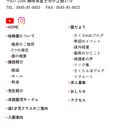
〒421-3306 静岡県富士市中之郷3779
TEL : 0545-81-0603 FAX : 0545-81-0622
HOME
園だより
さくらkidsブログ
幼稚園について
季節のイベント
園長のご挨拶
課外授業
3つの理念
園長のひとこと
園の概要
保護者の声
施設紹介
リンク集
園庭
さくらんぼブログ
ホール
リクルート
教室
求人募集
先生紹介
おしらせ
未就園児サークル
アクセス
満3才児クラスのご案内
入園案内