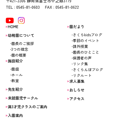
〒421-3306 静岡県富士市中之郷3779
TEL : 0545-81-0603 FAX : 0545-81-0622
HOME
園だより
さくらkidsブログ
幼稚園について
季節のイベント
園長のご挨拶
課外授業
3つの理念
園長のひとこと
園の概要
保護者の声
施設紹介
リンク集
園庭
さくらんぼブログ
ホール
リクルート
教室
求人募集
先生紹介
おしらせ
未就園児サークル
アクセス
満3才児クラスのご案内
入園案内