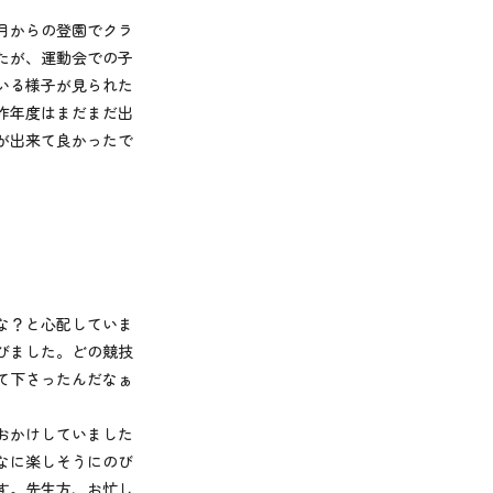
月からの登園でクラ
たが、運動会での子
いる様子が見られた
昨年度はまだまだ出
が出来て良かったで
な？と心配していま
びました。どの競技
て下さったんだなぁ
おかけしていました
なに楽しそうにのび
す。先生方、お忙し