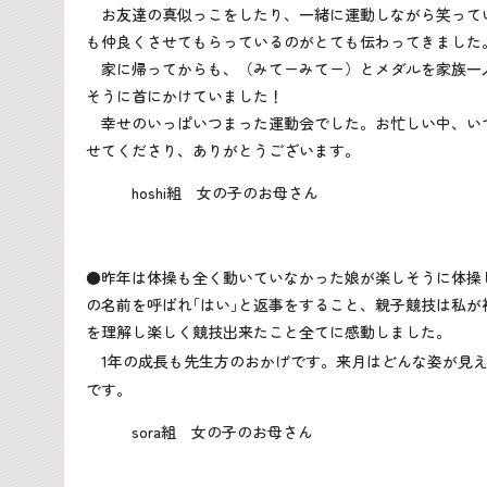
お友達の真似っこをしたり、一緒に運動しながら笑って
も仲良くさせてもらっているのがとても伝わってきました
家に帰ってからも、（みてーみてー）とメダルを家族一
そうに首にかけていました！
幸せのいっぱいつまった運動会でした。お忙しい中、い
せてくださり、ありがとうございます。
hoshi組 女の子のお母さん
●昨年は体操も全く動いていなかった娘が楽しそうに体操
の名前を呼ばれ｢はい｣と返事をすること、親子競技は私が
を理解し楽しく競技出来たこと全てに感動しました。
1
年の成長も先生方のおかげです。来月はどんな姿が見
です。
sora組 女の子のお母さん