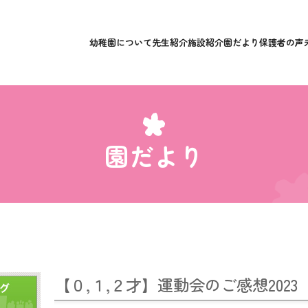
幼稚園について
先生紹介
施設紹介
園だより
保護者の声
園だより
【０,１,２才】運動会のご感想2023