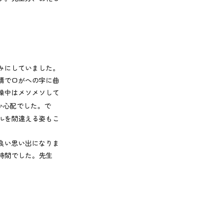
みにしていました。
情で口がへの字に曲
操中はメソメソして
か心配でした。で
ルを間違える姿もこ
良い思い出になりま
時間でした。先生