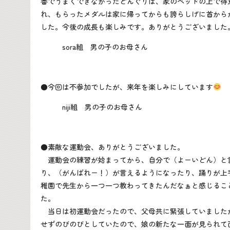
番でうまくできなかったどんぐりは、家のベッドの上で得
れ、もらったメダルは家に帰ってからも誇らしげに首から
した。今後の成長も楽しみです。ありがとうございました
sora組 男の子のお母さん
●今回は不参加でしたが、来年を楽しみにしています
niji組 男の子のお母さん
●素敵な運動会、ありがとうございました。
運動会の練習が始まってから、自分で（よーいどん）と
り、（がんばれー！）が言えるようになったり、踊りが上
稚園で先生から一つ一つ教わってきたんだなぁと感じるこ
た。
当日は初運動会だったので、父母共に緊張していました
せずのびのびとしていたので、娘の新たな一面が見られて