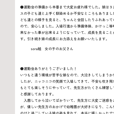
●運動会の準備から本番まで大変お疲れ様でした。娘は９
スの子ども達と上手く馴染めるか不安なところもありまし
ども達との様子を見ると、ちゃんと会話したりふれあって
ので、安心しました。入場行進から準備体操、かけっこ等
来なかった事が出来るようになっていて、成長を見ること
す。引き続き娘の成長にお力添えをお願いいたします。
sora組 女の子のお父さん
●運動会ありがとうございました！
いつもと違う環境が苦手な娘なので、大泣きしてしまうか
したが、ニッコニコの笑顔で入場してきて、不安も吹き飛
もとても楽しそうにやっていて、先生方がたくさん練習し
と感謝しております。
入園してから泣いてばかりいて、先生方に大変ご迷惑を
が、優しい先生方のおかげで幼稚園が大好きになり、こん
のびと過ごしている娘の姿を見れて、本当に嬉しかったで