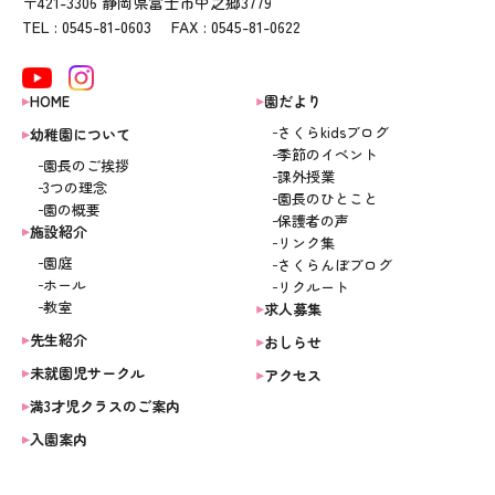
〒421-3306 静岡県富士市中之郷3779
TEL : 0545-81-0603 FAX : 0545-81-0622
HOME
園だより
さくらkidsブログ
幼稚園について
季節のイベント
園長のご挨拶
課外授業
3つの理念
園長のひとこと
園の概要
保護者の声
施設紹介
リンク集
園庭
さくらんぼブログ
ホール
リクルート
教室
求人募集
先生紹介
おしらせ
未就園児サークル
アクセス
満3才児クラスのご案内
入園案内