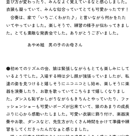
並び方が変わったり、みんなよく覚えているなと感心しました。
衣装も凝っていて、みんな似合っていてとても可愛かったです！
合奏は、家で「いちご
.
くわがた♪」と言いながら何かをたた
いてやっていました。楽しそうで、練習の様子が伝わってきまし
た。とても素敵な発表会でした。ありがとうございました。
あやめ組 男の子のお母さん
●初めてのリズムの会、娘は緊張しながらもとても楽しみにして
いるようでした。入場する時は少し顔が強張っていましたが、私
達の姿を見つけると嬉しそうにニコニコとし始め、楽しそうに楽
器を演奏したり、お歌を歌っていてこちらまで嬉しくなりまし
た。ダンスも恥ずかしがりながらもきちんとやっていたり、ファ
ッションショーも可愛いポーズが出来ていて、娘のあまりの成長
ぶりに心から感動いたしました。可愛い衣装に飾り付け、楽器演
奏やお歌、ダンスなど、先生方がたくさん時間をかけて準備や練
習をしてくださったんだなぁと感じました。