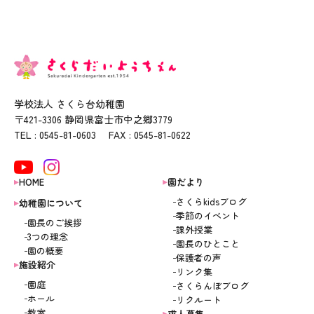
学校法人 さくら台幼稚園
〒421-3306 静岡県富士市中之郷3779
TEL : 0545-81-0603 FAX : 0545-81-0622
HOME
園だより
さくらkidsブログ
幼稚園について
季節のイベント
園長のご挨拶
課外授業
3つの理念
園長のひとこと
園の概要
保護者の声
施設紹介
リンク集
園庭
さくらんぼブログ
ホール
リクルート
教室
求人募集