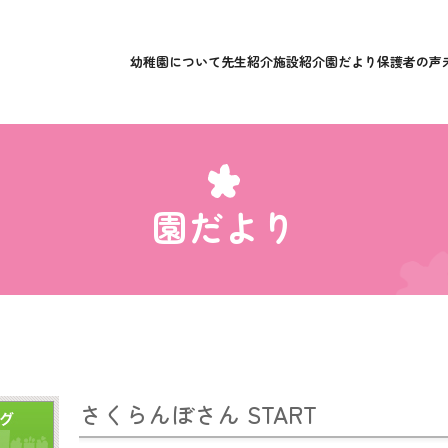
幼稚園について
先生紹介
施設紹介
園だより
保護者の声
園だより
さくらんぼさん START