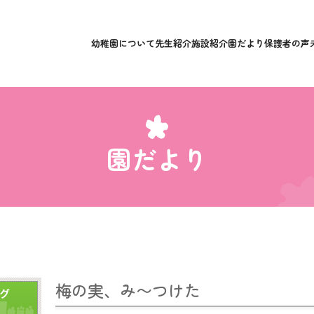
幼稚園について
先生紹介
施設紹介
園だより
保護者の声
園だより
梅の実、み〜つけた