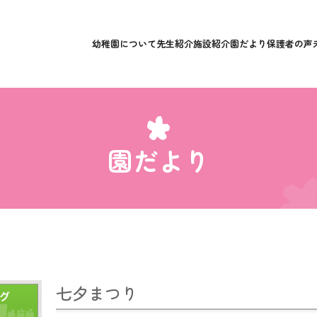
幼稚園について
先生紹介
施設紹介
園だより
保護者の声
園だより
七夕まつり