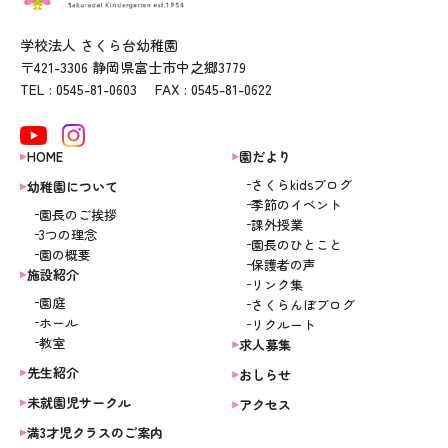
学校法人 さくら台幼稚園
〒421-3306 静岡県富士市中之郷3779
TEL : 0545-81-0603 FAX : 0545-81-0622
HOME
園だより
さくらkidsブログ
幼稚園について
季節のイベント
園長のご挨拶
課外授業
3つの理念
園長のひとこと
園の概要
保護者の声
施設紹介
リンク集
園庭
さくらんぼブログ
ホール
リクルート
教室
求人募集
先生紹介
おしらせ
未就園児サークル
アクセス
満3才児クラスのご案内