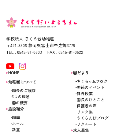
学校法人 さくら台幼稚園
〒421-3306 静岡県富士市中之郷3779
TEL : 0545-81-0603 FAX : 0545-81-0622
HOME
園だより
さくらkidsブログ
幼稚園について
季節のイベント
園長のご挨拶
課外授業
3つの理念
園長のひとこと
園の概要
保護者の声
施設紹介
リンク集
園庭
さくらんぼブログ
ホール
リクルート
教室
求人募集