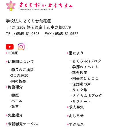
学校法人 さくら台幼稚園
〒421-3306 静岡県富士市中之郷3779
TEL : 0545-81-0603 FAX : 0545-81-0622
HOME
園だより
さくらkidsブログ
幼稚園について
季節のイベント
園長のご挨拶
課外授業
3つの理念
園長のひとこと
園の概要
保護者の声
施設紹介
リンク集
園庭
さくらんぼブログ
ホール
リクルート
教室
求人募集
先生紹介
おしらせ
未就園児サークル
アクセス