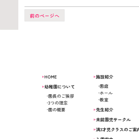
前のページへ
HOME
施設紹介
園庭
幼稚園について
ホール
園長のご挨拶
教室
3つの理念
園の概要
先生紹介
未就園児サークル
満3才児クラスのご案