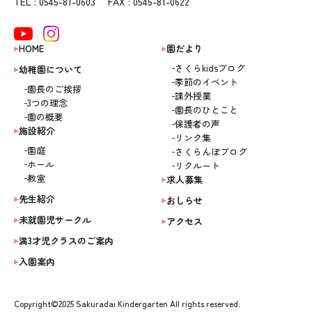
TEL : 0545-81-0603 FAX : 0545-81-0622
HOME
園だより
さくらkidsブログ
幼稚園について
季節のイベント
園長のご挨拶
課外授業
3つの理念
園長のひとこと
園の概要
保護者の声
施設紹介
リンク集
園庭
さくらんぼブログ
ホール
リクルート
教室
求人募集
先生紹介
おしらせ
未就園児サークル
アクセス
満3才児クラスのご案内
入園案内
Copyright©2025 Sakuradai Kindergarten All rights reserved.