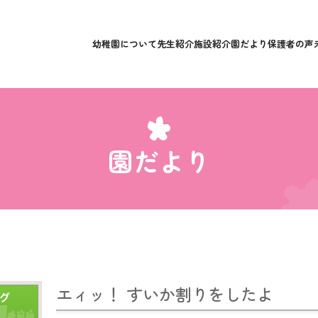
幼稚園について
先生紹介
施設紹介
園だより
保護者の声
園だより
エィッ！ すいか割りをしたよ